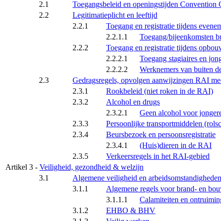
2.1
Toegangsbeleid en openingstijden Convention 
2.2
Legitimatieplicht en leeftijd
2.2.1
Toegang en registratie tijdens evene
2.2.1.1
Toegang/bijeenkomsten bu
2.2.2
Toegang en registratie tijdens opbou
2.2.2.1
Toegang stagiaires en jon
2.2.2.2
Werknemers van buiten d
2.3
Gedragsregels, opvolgen aanwijzingen RAI m
2.3.1
Rookbeleid (niet roken in de RAI)
2.3.2
Alcohol en drugs
2.3.2.1
Geen alcohol voor jongere
2.3.3
Persoonlijke transportmiddelen (rolsch
2.3.4
Beursbezoek en persoonsregistratie
2.3.4.1
(Huis)dieren in de RAI
2.3.5
Verkeersregels in het RAI-gebied
Artikel 3 -
Veiligheid, gezondheid & welzijn
3.1
Algemene veiligheid en arbeidsomstandighede
3.1.1
Algemene regels voor brand- en bou
3.1.1.1
Calamiteiten en ontruimi
3.1.2
EHBO & BHV