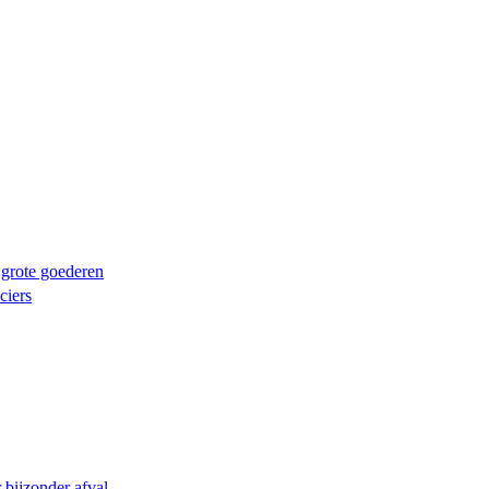
 grote goederen
ciers
bijzonder afval