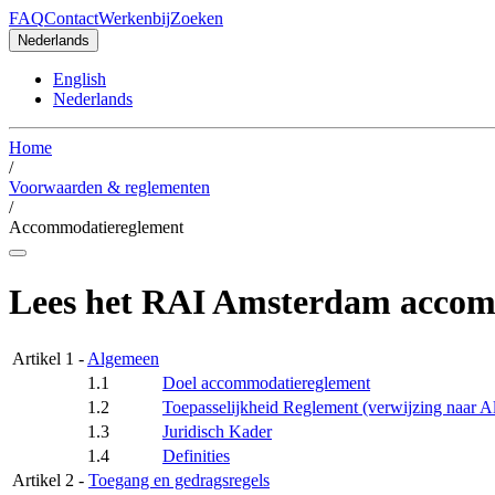
FAQ
Contact
Werkenbij
Zoeken
Nederlands
English
Nederlands
Home
/
Voorwaarden & reglementen
/
Accommodatiereglement
Lees het RAI Amsterdam accom
Artikel 1 -
Algemeen
1.1
Doel accommodatiereglement
1.2
Toepasselijkheid Reglement (verwijzing naar
1.3
Juridisch Kader
1.4
Definities
Artikel 2 -
Toegang en gedragsregels