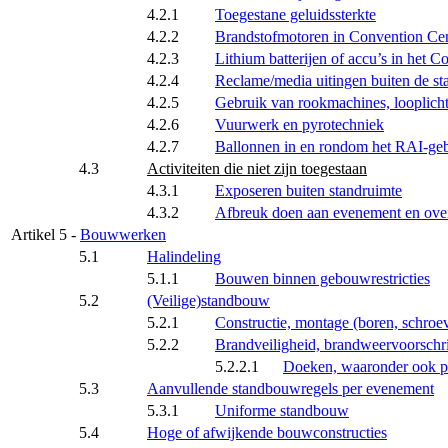
4.2.1
Toegestane geluidssterkte
4.2.2
Brandstofmotoren in Convention Ce
4.2.3
Lithium batterijen of accu’s in het 
4.2.4
Reclame/media uitingen buiten de st
4.2.5
Gebruik van rookmachines, looplicht
4.2.6
Vuurwerk en pyrotechniek
4.2.7
Ballonnen in en rondom het RAI-g
4.3
Activiteiten die niet zijn toegestaan
4.3.1
Exposeren buiten standruimte
4.3.2
Afbreuk doen aan evenement en over
Artikel 5 -
Bouwwerken
5.1
Halindeling
5.1.1
Bouwen binnen gebouwrestricties
5.2
(Veilige)standbouw
5.2.1
Constructie, montage (boren, schroev
5.2.2
Brandveiligheid, brandweervoorschri
5.2.2.1
Doeken, waaronder ook pl
5.3
Aanvullende standbouwregels per evenement
5.3.1
Uniforme standbouw
5.4
Hoge of afwijkende bouwconstructies