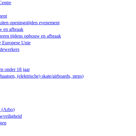
Centre
ment
iten openingstijden evenement
w en afbraak
geren tijdens opbouw en afbraak
e Europese Unie
edewerkers
n onder 18 jaar
aatsen, (elektrische) skate/airboards, steps)
n (Arbo)
wveiligheid
ngen