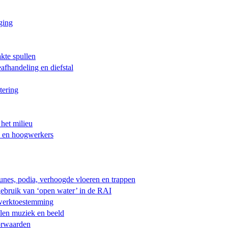
ging
kte spullen
afhandeling en diefstal
tering
 het milieu
s en hoogwerkers
unes, podia, verhoogde vloeren en trappen
ebruik van ‘open water’ in de RAI
werktoestemming
elen muziek en beeld
oorwaarden