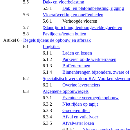
5.5
Dak- en vloerbelasting
5.5.1
Dak- en plafondbelasting, rigging
5.6
Vloerafwerking en oneffenheden
5.6.1
Verhoogde vloeren
5.7
(Stand)inrichting, tentoongestelde goederen
5.8
Paviljoens/tenten buiten
Artikel 6 -
Regels tijdens de opbouw en afbraak
6.1
Logistiek
6.1.1
Laden en lossen
6.1.2
Parkeren op de werkterrassen
6.1.3
Bufferterreinen
6.1.4
Binnenbrengen bijzondere, zware of
6.2
Specialistisch werk door RAI Voorkeursleveran
6.2.1
Overige leveranciers
6.3
Algemene opbouwregels
6.3.1
Eventuele vervroegde opbouw
6.3.2
Niet rijden op tapijt
6.3.3
Goederenliften
6.3.4
Afval en vuilafvoer
6.3.5
Afvalwater lozen
6.3.5.1
Afvoer chemisch en ander 