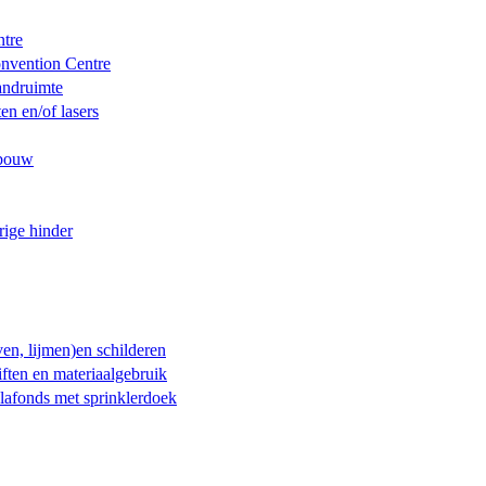
ntre
Convention Centre
andruimte
en en/of lasers
ebouw
ige hinder
en, lijmen)en schilderen
ften en materiaalgebruik
afonds met sprinklerdoek