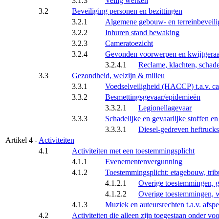
3.1.3
Veilig werken
3.2
Beveiliging personen en bezittingen
3.2.1
Algemene gebouw- en terreinbeveili
3.2.2
Inhuren stand bewaking
3.2.3
Cameratoezicht
3.2.4
Gevonden voorwerpen en kwijtgeraa
3.2.4.1
Reclame, klachten, schade
3.3
Gezondheid, welzijn & milieu
3.3.1
Voedselveiligheid (HACCP) t.a.v. ca
3.3.2
Besmettingsgevaar/epidemieën
3.3.2.1
Legionellagevaar
3.3.3
Schadelijke en gevaarlijke stoffen en
3.3.3.1
Diesel-gedreven heftruck
Artikel 4 -
Activiteiten
4.1
Activiteiten met een toestemmingsplicht
4.1.1
Evenementenvergunning
4.1.2
Toestemmingsplicht: etagebouw, trib
4.1.2.1
Overige toestemmingen, g
4.1.2.2
Overige toestemmingen, 
4.1.3
Muziek en auteursrechten t.a.v. afsp
4.2
Activiteiten die alleen zijn toegestaan onder v