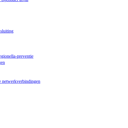
sluiting
egionella-preventie
gen
ne netwerkverbindingen