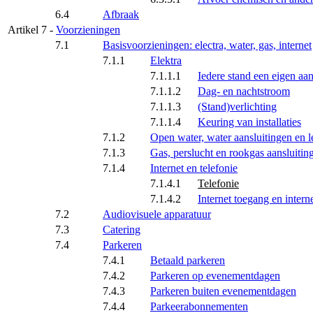
6.4
Afbraak
Artikel 7 -
Voorzieningen
7.1
Basisvoorzieningen: electra, water, gas, internet
7.1.1
Elektra
7.1.1.1
Iedere stand een eigen aan
7.1.1.2
Dag- en nachtstroom
7.1.1.3
(Stand)verlichting
7.1.1.4
Keuring van installaties
7.1.2
Open water, water aansluitingen en l
7.1.3
Gas, perslucht en rookgas aansluitin
7.1.4
Internet en telefonie
7.1.4.1
Telefonie
7.1.4.2
Internet toegang en inter
7.2
Audiovisuele apparatuur
7.3
Catering
7.4
Parkeren
7.4.1
Betaald parkeren
7.4.2
Parkeren op evenementdagen
7.4.3
Parkeren buiten evenementdagen
7.4.4
Parkeerabonnementen