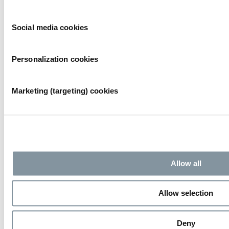
Social media cookies
Personalization cookies
Marketing (targeting) cookies
Evenementen bij RAI Amsterdam
Bekijk alle evenementen
Organiseer uw evenement
Exposeren bij de RAI
Allow all
Inschrijven voor de nieuwsbrief
Allow selection
Inschrijven
Deny