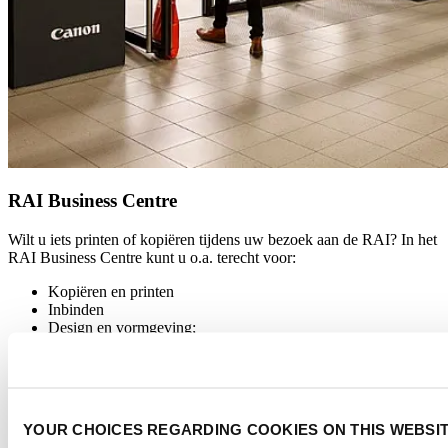
RAI Business Centre
Wilt u iets printen of kopiëren tijdens uw bezoek aan de RAI? In het
RAI Business Centre kunt u o.a. terecht voor:
Kopiëren en printen
Inbinden
Design en vormgeving;
Kantoorartikelen
U vindt het RAI Business Centre in het Elicium, bij Entree D op
verdieping -1.
YOUR CHOICES REGARDING COOKIES ON THIS WEBSI
De openingstijden zijn van maandag t/m vrijdag van 09:00 tot 14:00