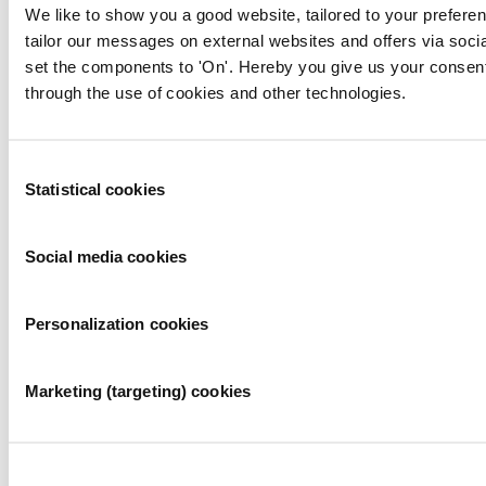
uur. In het weekend zijn de openingstijden afhankelijk van het
We like to show you a good website, tailored to your preferen
evenement.
tailor our messages on external websites and offers via soci
U kunt telefonisch via 020 549 16 02 / 020 549 31 12 of
per mail
set the components to 'On'. Hereby you give us your consent
contact opnemen.
through the use of cookies and other technologies.
Consent
Statistical cookies
Selection
Social media cookies
Personalization cookies
Marketing (targeting) cookies