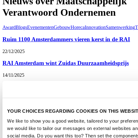
Nieuws over Maatschappelijk
Verantwoord Ondernemen
Award
Blogs
Evenementen
Gebouw
Horeca
Innovation
Samenwerking
T
Ruim 1100 Amsterdammers vieren kerst in de RAI
22/12/2025
RAI Amsterdam wint Zuidas Duurzaamheidsprijs
14/11/2025
Duurzame impact maak je door dingen te dóen
22/10/2025
Amsterdam stijgt naar de Top 40 van de Global
YOUR CHOICES REGARDING COOKIES ON THIS WEBSI
Destination Sustainability Index
We like to show you a good website, tailored to your preferen
we would like to tailor our messages on external websites an
15/10/2025
social media. Do you want this too? Then set the components