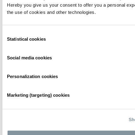
SIOP Fun(d) Run & Walk
Hereby you give us your consent to offer you a personal exp
the use of cookies and other technologies.
02/10/2025
GreenTech breidt uit naar Noord-Amerika
Consent
29/09/2025
Statistical cookies
Selection
Gratis longtest bij de RAI
Social media cookies
25/09/2025
Pilot plantaardig restaurant tijdens GreenTech groot
Personalization cookies
succes
10/07/2025
Marketing (targeting) cookies
RAI Amsterdam stimuleert duurzame standbouw
met Better Stands
Sh
22/05/2025
Previous