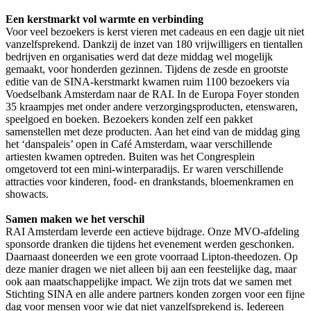
Een kerstmarkt vol warmte en verbinding
Voor veel bezoekers is kerst vieren met cadeaus en een dagje uit niet
vanzelfsprekend. Dankzij de inzet van 180 vrijwilligers en tientallen
bedrijven en organisaties werd dat deze middag wel mogelijk
gemaakt, voor honderden gezinnen. Tijdens de zesde en grootste
editie van de SINA-kerstmarkt kwamen ruim 1100 bezoekers via
Voedselbank Amsterdam naar de RAI. In de Europa Foyer stonden
35 kraampjes met onder andere verzorgingsproducten, etenswaren,
speelgoed en boeken. Bezoekers konden zelf een pakket
samenstellen met deze producten. Aan het eind van de middag ging
het ‘danspaleis’ open in Café Amsterdam, waar verschillende
artiesten kwamen optreden. Buiten was het Congresplein
omgetoverd tot een mini-winterparadijs. Er waren verschillende
attracties voor kinderen, food- en drankstands, bloemenkramen en
showacts.
Samen maken we het verschil
RAI Amsterdam leverde een actieve bijdrage. Onze MVO-afdeling
sponsorde dranken die tijdens het evenement werden geschonken.
Daarnaast doneerden we een grote voorraad Lipton-theedozen. Op
deze manier dragen we niet alleen bij aan een feestelijke dag, maar
ook aan maatschappelijke impact. We zijn trots dat we samen met
Stichting SINA en alle andere partners konden zorgen voor een fijne
dag voor mensen voor wie dat niet vanzelfsprekend is. Iedereen