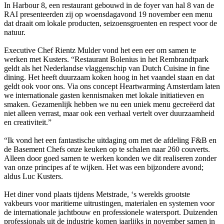
In Harbour 8, een restaurant gebouwd in de foyer van hal 8 van de
RAI presenteerden zij op woensdagavond 19 november een menu
dat draait om lokale producten, seizoensgroenten en respect voor de
natuur.
Executive Chef Rientz Mulder vond het een eer om samen te
werken met Kusters. “Restaurant Bolenius in het Rembrandtpark
geldt als het Nederlandse vlaggenschip van Dutch Cuisine in fine
dining. Het heeft duurzaam koken hoog in het vaandel staan en dat
geldt ook voor ons. Via ons concept Heartwarming Amsterdam laten
we internationale gasten kennismaken met lokale initiatieven en
smaken. Gezamenlijk hebben we nu een uniek menu gecreëerd dat
niet alleen verrast, maar ook een verhaal vertelt over duurzaamheid
en creativiteit.”
“Ik vond het een fantastische uitdaging om met de afdeling F&B en
de Basement Chefs onze keuken op te schalen naar 260 couverts.
Alleen door goed samen te werken konden we dit realiseren zonder
van onze principes af te wijken. Het was een bijzondere avond;
aldus Luc Kusters.
Het diner vond plaats tijdens Metstrade, ‘s werelds grootste
vakbeurs voor maritieme uitrustingen, materialen en systemen voor
de internationale jachtbouw en professionele watersport. Duizenden
professionals uit de industrie komen jaarlijks in november samen in