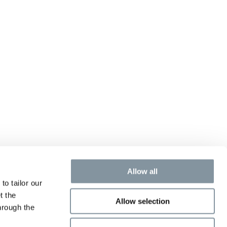
Allow all
to tailor our
t the
Allow selection
hrough the