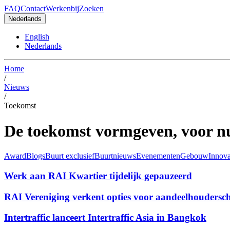
FAQ
Contact
Werkenbij
Zoeken
Nederlands
English
Nederlands
Home
/
Nieuws
/
Toekomst
De toekomst vormgeven, voor nu
Award
Blogs
Buurt exclusief
Buurtnieuws
Evenementen
Gebouw
Innova
Werk aan RAI Kwartier tijdelijk gepauzeerd
RAI Vereniging verkent opties voor aandeelhouder
Intertraffic lanceert Intertraffic Asia in Bangkok