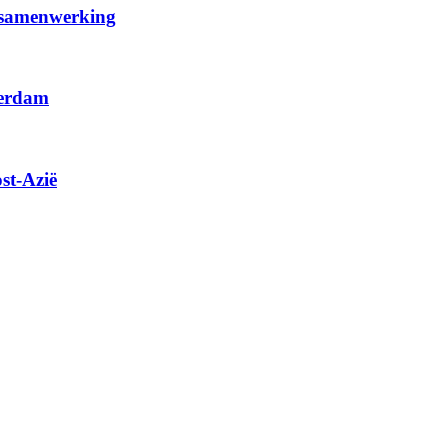
 samenwerking
terdam
st-Azië