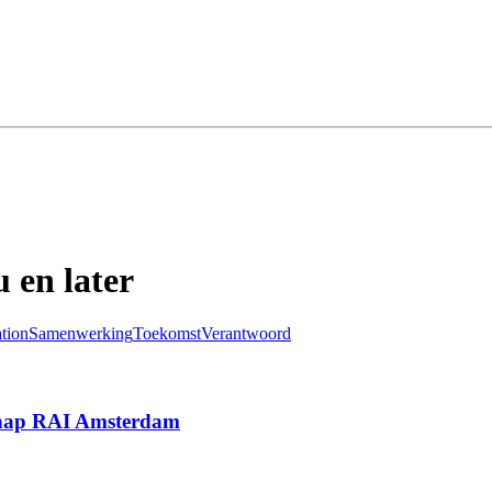
 en later
tion
Samenwerking
Toekomst
Verantwoord
schap RAI Amsterdam