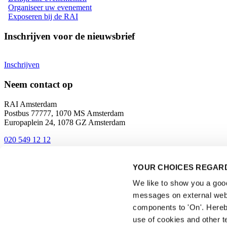
Organiseer uw evenement
Exposeren bij de RAI
Inschrijven voor de nieuwsbrief
Inschrijven
Neem contact op
RAI Amsterdam
Postbus 77777, 1070 MS Amsterdam
Europaplein 24, 1078 GZ Amsterdam
020 549 12 12
Contact
YOUR CHOICES REGARD
Bereikbaarheid en route
We like to show you a good 
messages on external webs
components to 'On'. Hereb
use of cookies and other t