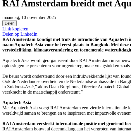
RAI Amsterdam breidt met Aqua
maandag, 10 november 2025
Delen
Link kopiëren
Delen op
LinkedIn
RAI Amsterdam kondigt met trots de introductie van Aquatech in
naam Aquatech Asia voor het eerst plaats in Bangkok. Met deze u
verstedelijking, klimaatverandering en toenemende wateruitdagi
Aquatech Asia wordt georganiseerd door RAI Amsterdam in samenwerk
oplossingen te presenteren voor urgente regionale vraagstukken zoal
De beurs wordt ondersteund door een indrukwekkende lijst van foundi
Ook de Nederlandse overheid en de Nederlandse ambassade in Bangkok
in Zuidoost-Azië,” aldus Daan Burghouts, Director Aquatech Global
veerkracht in de maatschappij ondersteunt.”
Aquatech Asia
Met Aquatech Asia voegt RAI Amsterdam een vierde internationale lo
wereldwijd samen te brengen en te inspireren met impactvolle evene
RAI Amsterdam versterkt internationale positie met groeiend beu
RAI Amsterdam bouwt al decennialang aan het vergroten van internat