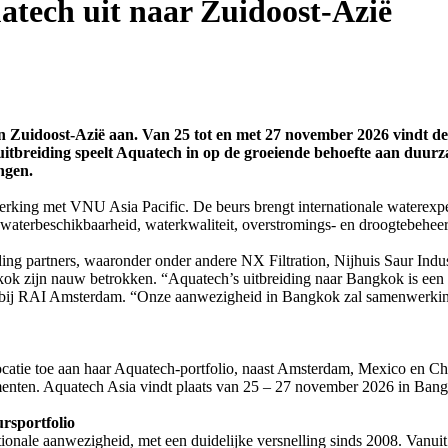
tech uit naar Zuidoost-Azië
 Zuidoost-Azië aan. Van 25 tot en met 27 november 2026 vindt de
itbreiding speelt Aquatech in op de groeiende behoefte aan duurz
ngen.
ing met VNU Asia Pacific. De beurs brengt internationale waterexper
s waterbeschikbaarheid, waterkwaliteit, overstromings- en droogtebehe
ng partners, waaronder onder andere NX Filtration, Nijhuis Saur Indus
 zijn nauw betrokken. “Aquatech’s uitbreiding naar Bangkok is een b
 bij RAI Amsterdam. “Onze aanwezigheid in Bangkok zal samenwerking
catie toe aan haar Aquatech-portfolio, naast Amsterdam, Mexico en Ch
menten. Aquatech Asia vindt plaats van 25 – 27 november 2026 in Ban
rsportfolio
ionale aanwezigheid, met een duidelijke versnelling sinds 2008. Vanui