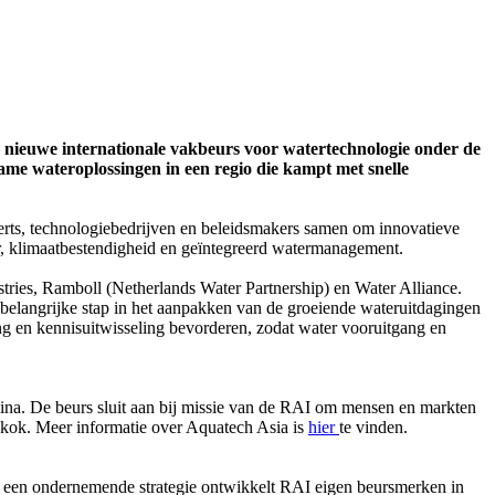
 nieuwe internationale vakbeurs voor watertechnologie onder de
ame wateroplossingen in een regio die kampt met snelle
ts, technologiebedrijven en beleidsmakers samen om innovatieve
er, klimaatbestendigheid en geïntegreerd watermanagement.
tries, Ramboll (Netherlands Water Partnership) en Water Alliance.
elangrijke stap in het aanpakken van de groeiende wateruitdagingen
 en kennisuitwisseling bevorderen, zodat water vooruitgang en
ina. De beurs sluit aan bij missie van de RAI om mensen en markten
gkok. Meer informatie over Aquatech Asia is
hier
te vinden.
t een ondernemende strategie ontwikkelt RAI eigen beursmerken in