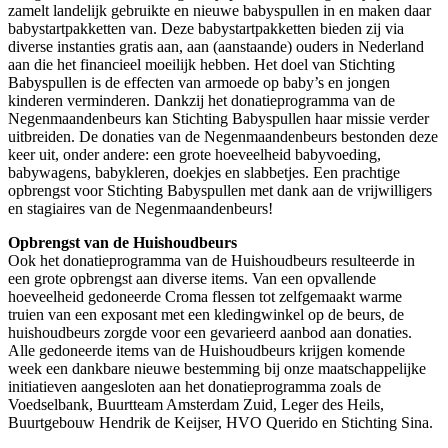
zamelt landelijk gebruikte en nieuwe babyspullen in en maken daar
babystartpakketten van. Deze babystartpakketten bieden zij via
diverse instanties gratis aan, aan (aanstaande) ouders in Nederland
aan die het financieel moeilijk hebben. Het doel van Stichting
Babyspullen is de effecten van armoede op baby’s en jongen
kinderen verminderen. Dankzij het donatieprogramma van de
Negenmaandenbeurs kan Stichting Babyspullen haar missie verder
uitbreiden. De donaties van de Negenmaandenbeurs bestonden deze
keer uit, onder andere: een grote hoeveelheid babyvoeding,
babywagens, babykleren, doekjes en slabbetjes. Een prachtige
opbrengst voor Stichting Babyspullen met dank aan de vrijwilligers
en stagiaires van de Negenmaandenbeurs!
Opbrengst van de Huishoudbeurs
Ook het donatieprogramma van de Huishoudbeurs resulteerde in
een grote opbrengst aan diverse items. Van een opvallende
hoeveelheid gedoneerde Croma flessen tot zelfgemaakt warme
truien van een exposant met een kledingwinkel op de beurs, de
huishoudbeurs zorgde voor een gevarieerd aanbod aan donaties.
Alle gedoneerde items van de Huishoudbeurs krijgen komende
week een dankbare nieuwe bestemming bij onze maatschappelijke
initiatieven aangesloten aan het donatieprogramma zoals de
Voedselbank, Buurtteam Amsterdam Zuid, Leger des Heils,
Buurtgebouw Hendrik de Keijser, HVO Querido en Stichting Sina.