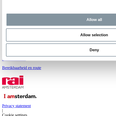
INSCHRIJVEN
Neem contact op
Allow all
RAI Amsterdam
Europaplein 24
1078 GZ Amsterdam
Allow selection
Postbus 77777
1070 MS Amsterdam
The Netherlands
Deny
Contact
020 549 12 12
Bereikbaarheid en route
Privacy statement
|
Cookie settings