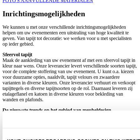
FOTO'S AANVULLENDE MATERIALEN
Inrichtingsmogelijkheden
We kunnen u met onze verschillende inrichtingsmogelijkheden
helpen om uw evenementen een uitstraling van hoge kwaliteit te
geven. Van tapijt tot decoratie: we werken voor u met specialisten
op ieder gebied.
Sfeervol tapijt
Maak de aankleding van uw evenement af met een sfeervol tapijt in
kleur naar wens. Onze leverancier levert verschillende soorten tapijt,
voor de complete stoffering van uw evenement. U kunt o.a. kiezen
voor duurzame opties, naaldvilt, tapijt velours en zwaardere
varianten in diverse kleuren. Onze leverancier verhuurt en verkoopt
tapijttegels en diverse tapijtsoorten op de rol. Daarnaast leveren zij
etalageflanel en katoen in diverse kleuren voor bekleding van
wanden en plafonds.
De nieuwste trends op het gebied van meubeldesign
Onze meubelleveranciers zorgen voor een breed assortiment beurs-,
congres- en eventmeubilair, onderscheidend design, hoogwaardige
kwaliteit en de mooiste materialen. Zij zijn gefocust op een
milieuvriendelijk inkoop- en logistiek proces en klimaatneutrale
bedrijfsvoering.