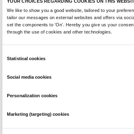
YOUR CHOICES REGARDING COOKIES ON THIS WEBSI
Creatieve aankleding
We like to show you a good website, tailored to your preferen
Ons creatieve partner in beurs- en evenementdecoratie levert
tailor our messages on external websites and offers via soci
inrichtingen, decoraties en sfeeraankledingen voor evenementen. Zij
verhuren een groot assortiment aan producten voor op uw stand, uw
set the components to 'On'. Hereby you give us your consent
beurs of uw evenement. Het assortiment bestaat onder andere uit
through the use of cookies and other technologies.
meubilair, bomen, planten en bloemen, decoratiestukken en andere
sfeerobjecten. De kracht zit in de creatieve, praktische totaalbeleving
en aankleding.
Consent
Heeft u specifieke wensen? Uw Account Manager denkt graag met
Statistical cookies
Selection
u mee over de gewenste indruk en beleving van uw evenement.
Social media cookies
Evenementen bij RAI Amsterdam
Bekijk alle evenementen
Personalization cookies
Organiseer uw evenement
Marketing (targeting) cookies
Exposeren bij de RAI