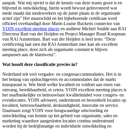
aanpak. Wat mij opviel is dat de kennis van deze teams groot is en
blijvend in ontwikkeling, hierin wordt bewust geïnvesteerd wat
mede maakt dat medewerkers op de juiste plaats in de organisatie
actief zijn” Het muurschild en het bijbehorende certificaat werd
officieel overhandigd door Marie-Louise Buckens connector van
YOIN excellent meeting places
en auditeur Michiel Smilde aan RAI
Directeur Bart van der Heijden en Project Manager Ruud Koopman
van RAI Amsterdam. Bart van der Heijden is heel trots: “Deze
certificering laat zien dat RAI Amsterdam mee kan als excellent
meeting place, door zich als organisatie constant te blijven
aanpassen aan de klantwens”.
Wat houdt deze classificatie precies in?
Nederland telt veel vergader- en congresaccommodaties. Het is in
het belang van opdrachtgevers en accommodaties dat de markt
transparant is. Wie biedt welke kwaliteit en voldoet aan eisen van
omvang, bereikbaarheid, et cetera. YOIN excellent meeting places is
het onafhankelijke en betrouwbare kwaliteitslabel voor congres- en
eventlocaties. YOIN adviseert, ondersteunt en beoordeelt locaties op
kwaliteit, betrouwbaarheid, deskundigheid, innovatie en service.
Daarnaast zorgt YOIN voor hoogwaardige uitwisseling en
ontwikkeling van kennis op het gebied van organisatie, sales en
marketing waardoor aangesloten locaties continu ondersteund
worden bij de bedrijfsmatige en individuele ontwikkeling en