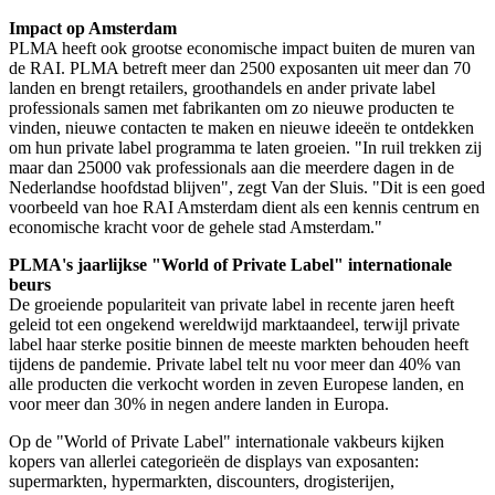
Impact op Amsterdam
PLMA heeft ook grootse economische impact buiten de muren van
de RAI. PLMA betreft meer dan 2500 exposanten uit meer dan 70
landen en brengt retailers, groothandels en ander private label
professionals samen met fabrikanten om zo nieuwe producten te
vinden, nieuwe contacten te maken en nieuwe ideeën te ontdekken
om hun private label programma te laten groeien. "In ruil trekken zij
maar dan 25000 vak professionals aan die meerdere dagen in de
Nederlandse hoofdstad blijven", zegt Van der Sluis. "Dit is een goed
voorbeeld van hoe RAI Amsterdam dient als een kennis centrum en
economische kracht voor de gehele stad Amsterdam."
PLMA's jaarlijkse "World of Private Label" internationale
beurs
De groeiende populariteit van private label in recente jaren heeft
geleid tot een ongekend wereldwijd marktaandeel, terwijl private
label haar sterke positie binnen de meeste markten behouden heeft
tijdens de pandemie. Private label telt nu voor meer dan 40% van
alle producten die verkocht worden in zeven Europese landen, en
voor meer dan 30% in negen andere landen in Europa.
Op de "World of Private Label" internationale vakbeurs kijken
kopers van allerlei categorieën de displays van exposanten:
supermarkten, hypermarkten, discounters, drogisterijen,