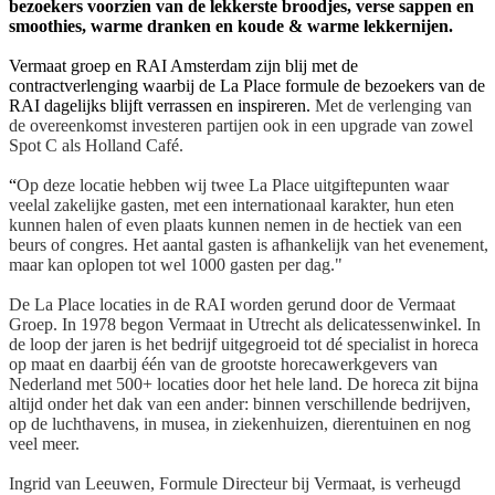
bezoekers voorzien van de lekkerste broodjes, verse sappen en
smoothies, warme dranken en koude & warme lekkernijen.
Vermaat groep en RAI Amsterdam zijn blij met de
contractverlenging waarbij de La Place formule de bezoekers van de
RAI dagelijks blijft verrassen en inspireren.
Met de verlenging van
de overeenkomst investeren partijen ook in een upgrade van zowel
Spot C als Holland Café.
“
Op deze locatie hebben wij twee La Place uitgiftepunten waar
veelal zakelijke gasten, met een internationaal karakter, hun eten
kunnen halen of even plaats kunnen nemen in de hectiek van een
beurs of congres. Het aantal gasten is afhankelijk van het evenement,
maar kan oplopen tot wel 1000 gasten per dag."
De La Place locaties in de RAI worden gerund door de Vermaat
Groep. In 1978 begon Vermaat in Utrecht als delicatessenwinkel. In
de loop der jaren is het bedrijf uitgegroeid tot dé specialist in horeca
op maat en daarbij één van de grootste horecawerkgevers van
Nederland met 500+ locaties door het hele land. De horeca zit bijna
altijd onder het dak van een ander: binnen verschillende bedrijven,
op de luchthavens, in musea, in ziekenhuizen, dierentuinen en nog
veel meer.
Ingrid van Leeuwen, Formule Directeur bij Vermaat, is verheugd