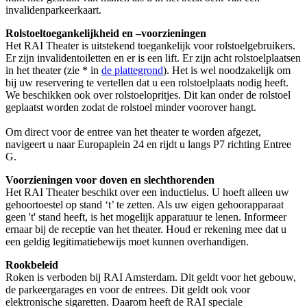
invalidenparkeerkaart.
Rolstoeltoegankelijkheid en –voorzieningen
Het RAI Theater is uitstekend toegankelijk voor rolstoelgebruikers.
Er zijn invalidentoiletten en er is een lift. Er zijn acht rolstoelplaatsen
in het theater (zie * in
de plattegrond
). Het is wel noodzakelijk om
bij uw reservering te vertellen dat u een rolstoelplaats nodig heeft.
We beschikken ook over rolstoelopritjes. Dit kan onder de rolstoel
geplaatst worden zodat de rolstoel minder voorover hangt.
Om direct voor de entree van het theater te worden afgezet,
navigeert u naar Europaplein 24 en rijdt u langs P7 richting Entree
G.
Voorzieningen voor doven en slechthorenden
Het RAI Theater beschikt over een inductielus. U hoeft alleen uw
gehoortoestel op stand ‘t’ te zetten. Als uw eigen gehoorapparaat
geen 't' stand heeft, is het mogelijk apparatuur te lenen. Informeer
ernaar bij de receptie van het theater. Houd er rekening mee dat u
een geldig legitimatiebewijs moet kunnen overhandigen.
Rookbeleid
Roken is verboden bij RAI Amsterdam. Dit geldt voor het gebouw,
de parkeergarages en voor de entrees. Dit geldt ook voor
elektronische sigaretten. Daarom heeft de RAI speciale