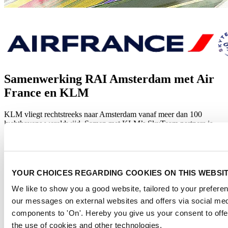
Samenwerking RAI Amsterdam met Air
France en KLM
KLM vliegt rechtstreeks naar Amsterdam vanaf meer dan 100
luchthavens wereldwijd. Samen met KLM’s SkyTeam partners is
Amsterdam bereikbaar vanaf meer dan 900 bestemmingen in bijna
170 landen.
Wilt u meer weten over de samenwerking of de booking tool,
laat
het ons weten
, bekijk de
video
over het reward-programma of begin
YOUR CHOICES REGARDING COOKIES ON THIS WEBSI
direct met de
registratie van uw evenement
.
We like to show you a good website, tailored to your preferenc
Een succesvol evenement begint met een prettige reis.
our messages on external websites and offers via social med
components to 'On'. Hereby you give us your consent to offe
Wist u dat Air France/KLM de leider wil worden van een
duurzamere luchtvaartindustrie? Hun decarbonisatiestrategie is
the use of cookies and other technologies.