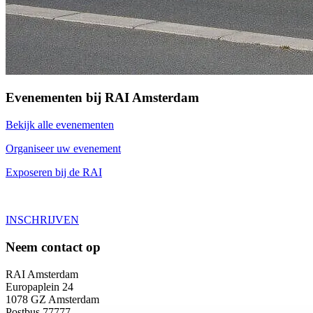
Evenementen bij RAI Amsterdam
Bekijk alle evenementen
Organiseer uw evenement
Exposeren bij de RAI
INSCHRIJVEN
Neem contact op
RAI Amsterdam
Europaplein 24
1078 GZ Amsterdam
Postbus 77777