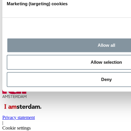
Marketing (targeting) cookies
Neem contact op
RAI Amsterdam
Europaplein 24
1078 GZ Amsterdam
Postbus 77777
1070 MS Amsterdam
Allow all
The Netherlands
Contact
Allow selection
020 549 12 12
Bereikbaarheid en route
Deny
Privacy statement
|
Cookie settings