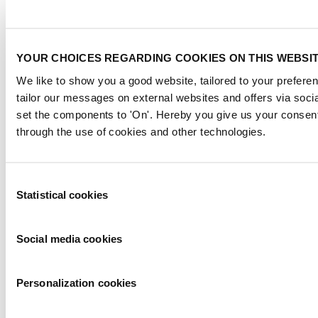
YOUR CHOICES REGARDING COOKIES ON THIS WEBSI
We like to show you a good website, tailored to your preferen
tailor our messages on external websites and offers via soci
set the components to 'On'. Hereby you give us your consent
through the use of cookies and other technologies.
Consent
Evenementen bij RAI Amsterdam
Statistical cookies
Selection
Bekijk alle evenementen
Social media cookies
Organiseer uw evenement
Exposeren bij de RAI
Personalization cookies
INSCHRIJVEN