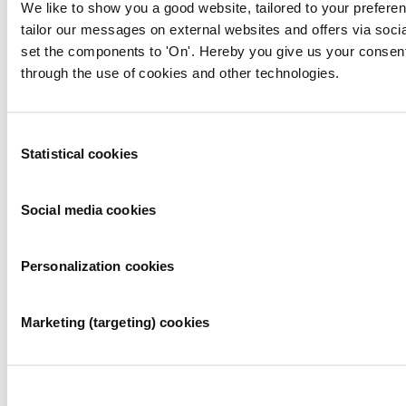
We like to show you a good website, tailored to your preferen
vervoer reist u naar Station Amsterdam RAI of net tram 5, metro 51
tailor our messages on external websites and offers via soci
of bus 65 neemt u halte Europaplein. De SIXT vestiging bevindt
zich aan de voorkant van de RAI.
set the components to 'On'. Hereby you give us your consent
through the use of cookies and other technologies.
Benieuwd naar de mogelijkheden? U kunt de Sixt vestiging direct
bereiken via
dt8361@sixt.com
.
Evenementen bij RAI Amsterdam
Consent
Statistical cookies
Selection
Bekijk alle evenementen
Organiseer uw evenement
Social media cookies
Exposeren bij de RAI
Personalization cookies
INSCHRIJVEN
Neem contact op
Marketing (targeting) cookies
RAI Amsterdam
Europaplein 24
1078 GZ Amsterdam