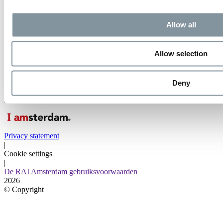
Postbus 77777
1070 MS Amsterdam
The Netherlands
Allow all
Contact
020 549 12 12
Allow selection
Bereikbaarheid en route
Deny
Privacy statement
|
Cookie settings
|
De RAI Amsterdam gebruiksvoorwaarden
2026
©
Copyright