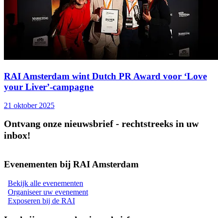
RAI Amsterdam wint Dutch PR Award voor ‘Love
your Liver’-campagne
21 oktober 2025
Ontvang onze nieuwsbrief - rechtstreeks in uw
inbox!
Evenementen bij RAI Amsterdam
Bekijk alle evenementen
Organiseer uw evenement
Exposeren bij de RAI