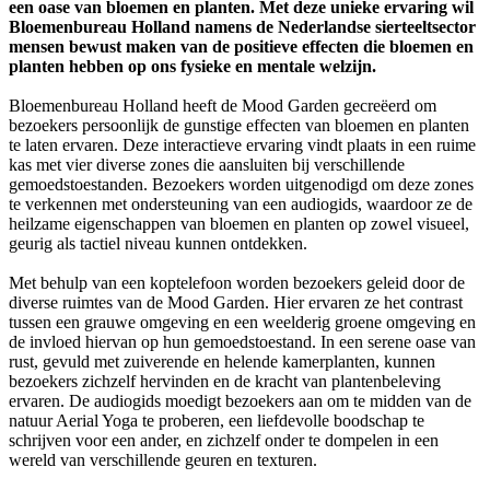
een oase van bloemen en planten. Met deze unieke ervaring wil
Bloemenbureau Holland namens de Nederlandse sierteeltsector
mensen bewust maken van de positieve effecten die bloemen en
planten hebben op ons fysieke en mentale welzijn.
Bloemenbureau Holland heeft de Mood Garden gecreëerd om
bezoekers persoonlijk de gunstige effecten van bloemen en planten
te laten ervaren. Deze interactieve ervaring vindt plaats in een ruime
kas met vier diverse zones die aansluiten bij verschillende
gemoedstoestanden. Bezoekers worden uitgenodigd om deze zones
te verkennen met ondersteuning van een audiogids, waardoor ze de
heilzame eigenschappen van bloemen en planten op zowel visueel,
geurig als tactiel niveau kunnen ontdekken.
Met behulp van een koptelefoon worden bezoekers geleid door de
diverse ruimtes van de Mood Garden. Hier ervaren ze het contrast
tussen een grauwe omgeving en een weelderig groene omgeving en
de invloed hiervan op hun gemoedstoestand. In een serene oase van
rust, gevuld met zuiverende en helende kamerplanten, kunnen
bezoekers zichzelf hervinden en de kracht van plantenbeleving
ervaren. De audiogids moedigt bezoekers aan om te midden van de
natuur Aerial Yoga te proberen, een liefdevolle boodschap te
schrijven voor een ander, en zichzelf onder te dompelen in een
wereld van verschillende geuren en texturen.