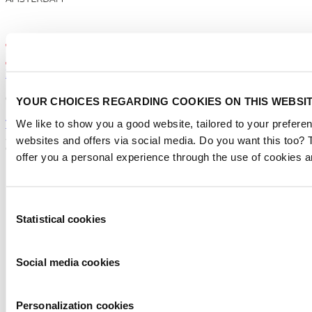
Privacyverklaring
|
Cookie settings
YOUR CHOICES REGARDING COOKIES ON THIS WEBSI
|
We like to show you a good website, tailored to your preferen
Terms of use
2026
websites and offers via social media. Do you want this too?
©
Copyright
offer you a personal experience through the use of cookies a
Consent
Statistical cookies
Selection
Social media cookies
Personalization cookies