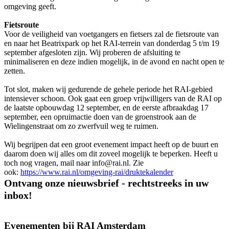
omgeving geeft.
Fietsroute
Voor de veiligheid van voetgangers en fietsers zal de fietsroute van
en naar het Beatrixpark op het RAI-terrein van donderdag 5 t/m 19
september afgesloten zijn. Wij proberen de afsluiting te
minimaliseren en deze indien mogelijk, in de avond en nacht open te
zetten.
Tot slot, maken wij gedurende de gehele periode het RAI-gebied
intensiever schoon. Ook gaat een groep vrijwilligers van de RAI op
de laatste opbouwdag 12 september, en de eerste afbraakdag 17
september, een opruimactie doen van de groenstrook aan de
Wielingenstraat om zo zwerfvuil weg te ruimen.
Wij begrijpen dat een groot evenement impact heeft op de buurt en
daarom doen wij alles om dit zoveel mogelijk te beperken. Heeft u
toch nog vragen, mail naar info@rai.nl. Zie
ook:
https://www.rai.nl/omgeving-rai/druktekalender
Ontvang onze nieuwsbrief - rechtstreeks in uw
inbox!
Evenementen bij RAI Amsterdam