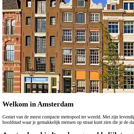
Welkom in Amsterdam
Geniet van de meest compacte metropool ter wereld. Met zijn levendig
hoofdstad waar je gemakkelijk mensen op straat kunt zien die je de d