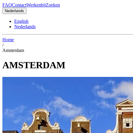
FAQ
Contact
Werkenbij
Zoeken
Nederlands
English
Nederlands
Home
/
Amsterdam
AMSTERDAM