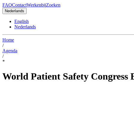
FAQ
Contact
Werkenbij
Zoeken
Nederlands
English
Nederlands
Home
/
Agenda
/
*
World Patient Safety Congress 