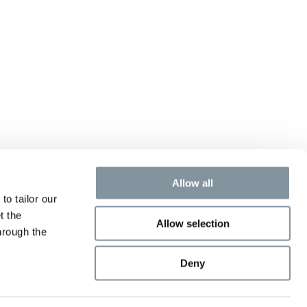
Allow all
to tailor our
t the
Allow selection
hrough the
Deny