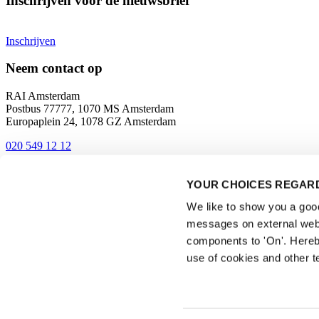
Inschrijven voor de nieuwsbrief
Inschrijven
Neem contact op
RAI Amsterdam
Postbus 77777, 1070 MS Amsterdam
Europaplein 24, 1078 GZ Amsterdam
020 549 12 12
Contact
YOUR CHOICES REGARD
Bereikbaarheid en route
We like to show you a good 
messages on external webs
components to 'On'. Hereb
use of cookies and other t