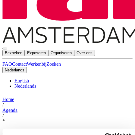
Bezoeken
Exposeren
Organiseren
Over ons
FAQ
Contact
Werkenbij
Zoeken
Nederlands
English
Nederlands
Home
/
Agenda
/
*