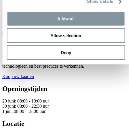
Show details
Allow all
29 juni 2026 t/m 1 juli 2026
Realize LIVE 2026
Allow selection
De conferentie over digitale transformatie is ontworpen voor
professionals in engineering, productie, productlevenscyclusbeheer,
Deny
ontwerp en IT/softwarebeheer. Gebruikers, experts uit de branche en
partners komen samen om inzichten te delen en de nieuwste trends,
technologieën en best practices te verkennen.
Koop uw kaarten
Openingstijden
29 juni: 08:00 - 19:00 uur
30 juni: 08:00 - 22:30 uur
1 juli: 08:00 - 18:00 uur
Locatie