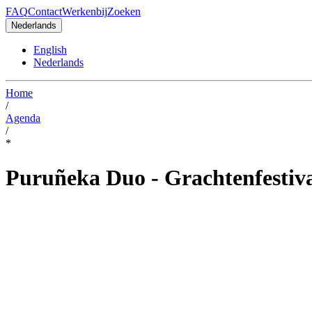
FAQ
Contact
Werkenbij
Zoeken
Nederlands
English
Nederlands
Home
/
Agenda
/
*
Puruñeka Duo - Grachtenfestiv