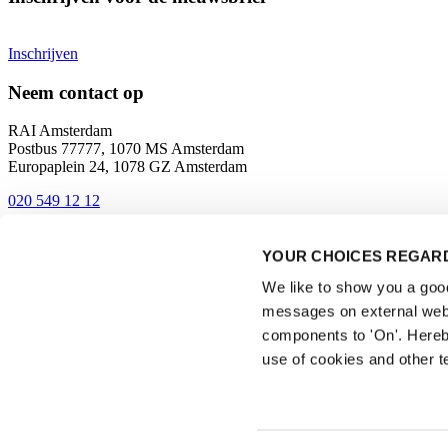
Inschrijven
Neem contact op
RAI Amsterdam
Postbus 77777, 1070 MS Amsterdam
Europaplein 24, 1078 GZ Amsterdam
020 549 12 12
Contact
YOUR CHOICES REGARD
Bereikbaarheid en route
We like to show you a good 
messages on external webs
components to 'On'. Hereb
use of cookies and other t