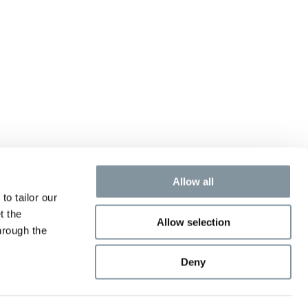
Allow all
to tailor our
t the
Allow selection
hrough the
Deny