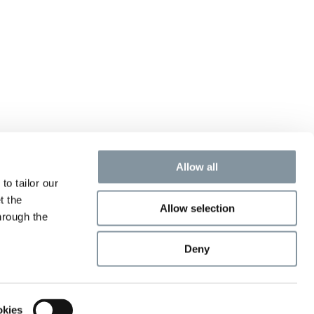
Allow all
to tailor our
t the
Allow selection
hrough the
Deny
okies