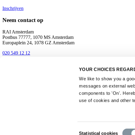
Inschrijven
Neem contact op
RAI Amsterdam
Postbus 77777, 1070 MS Amsterdam
Europaplein 24, 1078 GZ Amsterdam
020 549 12 12
Contact
YOUR CHOICES REGARD
Bereikbaarheid en route
We like to show you a good 
messages on external webs
components to 'On'. Hereb
use of cookies and other t
Privacyverklaring
Consent
Statistical cookies
|