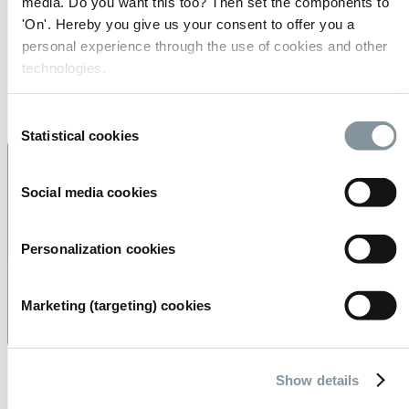
26th Annual GHI Conference
media. Do you want this too? Then set the components to
'On'. Hereby you give us your consent to offer you a
personal experience through the use of cookies and other
technologies.
Consent
Statistical cookies
Selection
Social media cookies
Personalization cookies
Marketing (targeting) cookies
Show details