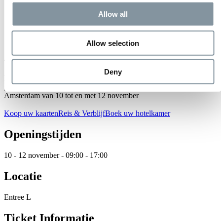
Allow all
10 t/m 12 november 2025
Allow selection
26th Annual GHI Conference
Deny
De belangrijkste conferentie ter wereld voor de
grondafhandelingsindustrie – de GHI Annual – komt officieel naar
Amsterdam van 10 tot en met 12 november
Koop uw kaarten
Reis & Verblijf
Boek uw hotelkamer
Openingstijden
10 - 12 november - 09:00 - 17:00
Locatie
Entree L
Ticket Informatie