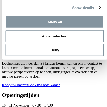
Show details
10 t/m 11 november 2025
Allow all
AutomationSTAR
Allow selection
AutomationSTAR is een tweedaagse conferentie over
testautomatisering. In 2025 vindt het evenement plaats in de RAI
Amsterdam op 10-11 november en is het toegankelijk voor alle
Deny
testautomatiseringsingenieurs, ontwikkelaars, QA-specialisten en
testers die willen automatiseren.
Deelnemers uit meer dan 35 landen komen samen om in contact te
komen met de internationale testautomatiseringsgemeenschap,
nieuwe perspectieven op te doen, uitdagingen te overwinnen en
nieuwe ideeën op te doen.
Koop uw kaarten
Boek uw hotelkamer
Openingstijden
10 - 11 November - 07:30 - 17:30