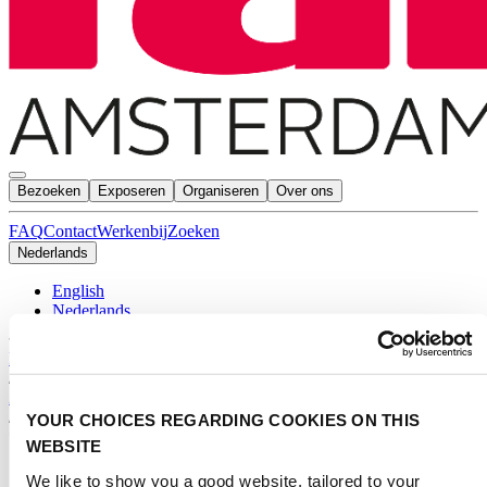
Bezoeken
Exposeren
Organiseren
Over ons
FAQ
Contact
Werkenbij
Zoeken
Nederlands
English
Nederlands
Home
/
Agenda
/
YOUR CHOICES REGARDING COOKIES ON THIS
*
WEBSITE
We like to show you a good website, tailored to your