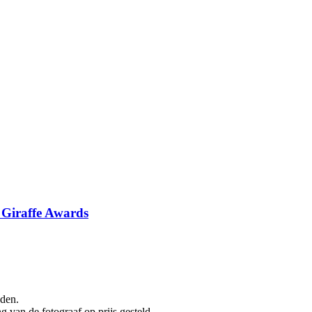
Giraffe Awards
aden.
 van de fotograaf op prijs gesteld.