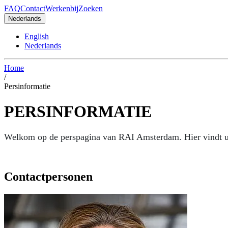
FAQ
Contact
Werkenbij
Zoeken
Nederlands
English
Nederlands
Home
/
Persinformatie
PERSINFORMATIE
Welkom op de perspagina van RAI Amsterdam. Hier vindt u d
Contactpersonen